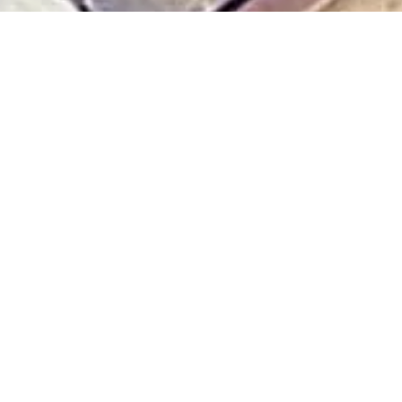
Urbano
Sim
Localização urbana, infraestruturado a 5
minutos do centro de Fátima.