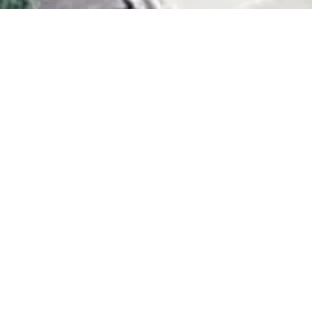
Área
2182 m²
Terreno plano, pronto para construção. Ideal
para moradia ou investimento.