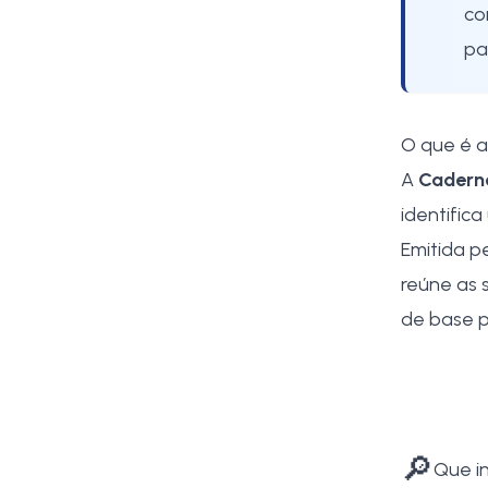
co
pa
O que é a
A
Caderne
identifica
Emitida p
reúne as s
de base p
🔎
Que i