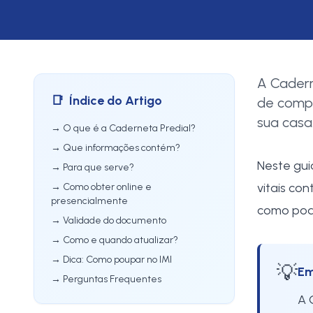
A Cadern
📑
Índice do Artigo
de compr
sua casa
→ O que é a Caderneta Predial?
→ Que informações contém?
Neste gui
→ Para que serve?
vitais co
→ Como obter online e
presencialmente
como pode
→ Validade do documento
→ Como e quando atualizar?
→ Dica: Como poupar no IMI
💡
Em
→ Perguntas Frequentes
A 