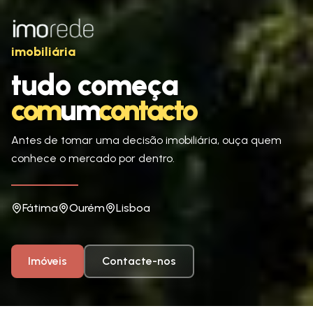
imobiliária
tudo começa
tudo começa
com
um
contacto
comumcontacto
Antes de tomar uma decisão imobiliária, ouça quem
conhece o mercado por dentro.
Fátima
Ourém
Lisboa
Imóveis
Contacte-nos