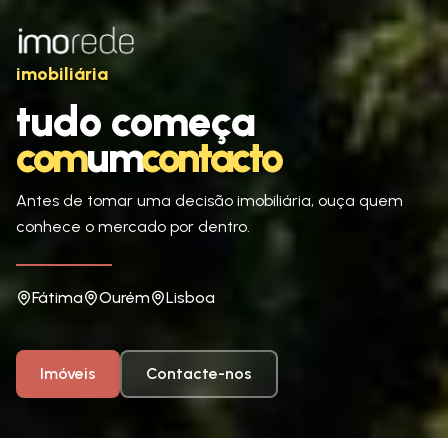
imobiliária
tudo começa
tudo começa
com
um
contacto
comumcontacto
Antes de tomar uma decisão imobiliária, ouça quem
conhece o mercado por dentro.
Fátima
Ourém
Lisboa
Imóveis
Contacte-nos