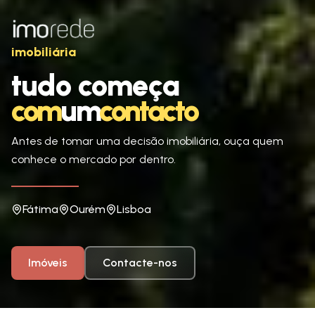
imobiliária
tudo começa
tudo começa
com
um
contacto
comumcontacto
Antes de tomar uma decisão imobiliária, ouça quem
conhece o mercado por dentro.
Fátima
Ourém
Lisboa
Imóveis
Contacte-nos