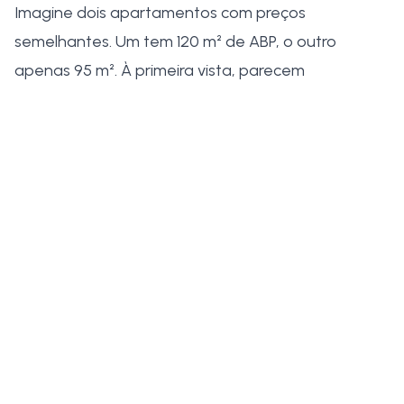
Imagine dois apartamentos com preços
semelhantes. Um tem 120 m² de ABP, o outro
apenas 95 m². À primeira vista, parecem
equivalentes — mas, na realidade, está a pagar
mais por menos espaço no segundo caso.
Nem sempre os anúncios são claros sobre que tipo
de área estão a apresentar. Por isso, ao comparar
imóveis e calcular preço por metro quadrado,
confirme sempre
se o valor se baseia na área
bruta privativa.
💡 Dica:
Use a ABP da documentação oficial
para comparar imóveis. Evita surpresas e
garante decisões mais informadas.