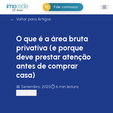
Fale connosco
25 Anos
←
Voltar para Artigos
O que é a área bruta
privativa (e porque
deve prestar atenção
antes de comprar
casa)
📅
Setembro, 2025
⏱️
6 min leitura
🔗
Partilhar